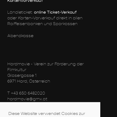
Kartenvorverkauf
online Ticket-Verkauf
Ländleticket:
oder Karten-Vorverkauf direkt in allen
Raiffeisenbanken und Sparkassen
Abendkasse
Hardmovie - Verein zur Förderung der
Filmkultur
Glasergasse 1
6971 Hard, Österreich
T +43 650 6482020
hardmovie@gmx.at
www.hard-kinoamsee.at
Diese Website verwendet Cookies zur